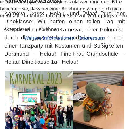
Karneval (17.02.2023)
entscheiden, ob Sie die Cookies zulassen möchten. Bitte
beachten Sie, dass bei einer Ablehnung womöglich nicht
Karneval 2023 Helau und Alaaf aus der
mehr alle Funktionalitäten der Seite zur Verfügung stehen.
Dinoklasse! Wir hatten einen tollen Tag mit
Akzeptieren
Ablehnen
Leserätseln rund um Karneval, einer Polonaise
durch die ganze Schule und dann auch noch
Weitere Informationen
|
Impressum
einer Tanzparty mit Kostümen und Süßigkeiten!
Dortmund - Helau! Fine-Frau-Grundschule -
Helau! Dinoklasse 1a - Helau!