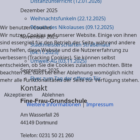
Distanzunterricht (12.01.2026)
Dezember 2025
Weihnachtsfunkeln (22.12.2025)
Besuch des Nikolauses (09.12.2025)
Wir benutzen Cookies
Wir nutzen Cookies auf unserer Website. Einige von ihnen
November 2025
sind essenziell für den Betrieb der Seite, während andere
Stadtmeisterschaften Straßenlauf
uns helfen, diese Website und die Nutzererfahrung zu
(04.11.2025)
verbessern (Tracking Cookies). Sie können selbst
Umwelt-AG (03.11.2025)
entscheiden, ob Sie die Cookies zulassen möchten. Bitte
September 2025
beachten Sie, dass bei einer Ablehnung womöglich nicht
Flyer zum Tag der offenen Tür
mehr alle Funktionalitäten der Seite zur Verfügung stehen.
Kontakt
Akzeptieren
Ablehnen
Fine-Frau-Grundschule
Weitere Informationen
|
Impressum
Am Wasserfall 26
44149 Dortmund
Telefon: 0231 50 21 260