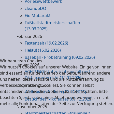
Vorlesewettbewerb
cleanupDO
Eid Mubarak!
Fußballstadtmeisterschaften
(13.03.2025)
Februar 2026
Fastenzeit (19.02.2026)
Helau! (16.02.2026)
Baseball - Probetraining (09.02.2026)
Wir benutzen Cookies
Januar 2026
Wir nutzen Cookies auf unserer Website. Einige von ihnen
ACHTUNG! Unterrichtsausfall und
sind essenziell für den Betrieb der Seite, während andere
Distanzunterricht (12.01.2026)
uns helfen, diese Website und die Nutzererfahrung zu
verbessern (Tracking Cookies). Sie können selbst
Dezember 2025
entscheiden, ob Sie die Cookies zulassen möchten. Bitte
Weihnachtsfunkeln (22.12.2025)
beachten Sie, dass bei einer Ablehnung womöglich nicht
Besuch des Nikolauses (09.12.2025)
mehr alle Funktionalitäten der Seite zur Verfügung stehen.
November 2025
Stadtmeisterschaften Straßenlauf