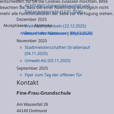
entscheiden, ob Sie die Cookies zulassen möchten. Bitte
ACHTUNG! Unterrichtsausfall und
beachten Sie, dass bei einer Ablehnung womöglich nicht
Distanzunterricht (12.01.2026)
mehr alle Funktionalitäten der Seite zur Verfügung stehen.
Dezember 2025
Akzeptieren
Ablehnen
Weihnachtsfunkeln (22.12.2025)
Besuch des Nikolauses (09.12.2025)
Weitere Informationen
|
Impressum
November 2025
Stadtmeisterschaften Straßenlauf
(04.11.2025)
Umwelt-AG (03.11.2025)
September 2025
Flyer zum Tag der offenen Tür
Kontakt
Fine-Frau-Grundschule
Am Wasserfall 26
44149 Dortmund