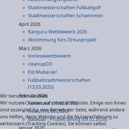
Stadtmeisterschaften Fußballgolf
Stadtmeisterschaften Schwimmen
April 2026
Känguru-Wettbewerb 2026
Abstimmung fürs Zirkusprojekt
März 2026
Vorlesewettbewerb
cleanupDO
Eid Mubarak!
Fußballstadtmeisterschaften
(13.03.2025)
Februar 2026
Wir benutzen Cookies
Wir nutzen Cookies auf unserer Website. Einige von ihnen
Fastenzeit (19.02.2026)
sind essenziell für den Betrieb der Seite, während andere
Helau! (16.02.2026)
uns helfen, diese Website und die Nutzererfahrung zu
Baseball - Probetraining (09.02.2026)
verbessern (Tracking Cookies). Sie können selbst
Januar 2026