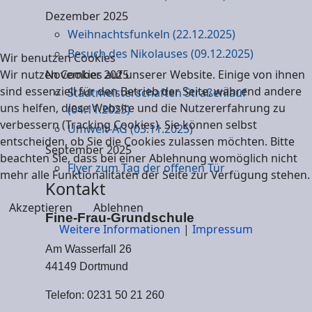
Dezember 2025
Weihnachtsfunkeln (22.12.2025)
Besuch des Nikolauses (09.12.2025)
Wir benutzen Cookies
Wir nutzen Cookies auf unserer Website. Einige von ihnen
November 2025
sind essenziell für den Betrieb der Seite, während andere
Stadtmeisterschaften Straßenlauf
uns helfen, diese Website und die Nutzererfahrung zu
(04.11.2025)
verbessern (Tracking Cookies). Sie können selbst
Umwelt-AG (03.11.2025)
entscheiden, ob Sie die Cookies zulassen möchten. Bitte
September 2025
beachten Sie, dass bei einer Ablehnung womöglich nicht
Flyer zum Tag der offenen Tür
mehr alle Funktionalitäten der Seite zur Verfügung stehen.
Kontakt
Akzeptieren
Ablehnen
Fine-Frau-Grundschule
Weitere Informationen
|
Impressum
Am Wasserfall 26
44149 Dortmund
Telefon: 0231 50 21 260